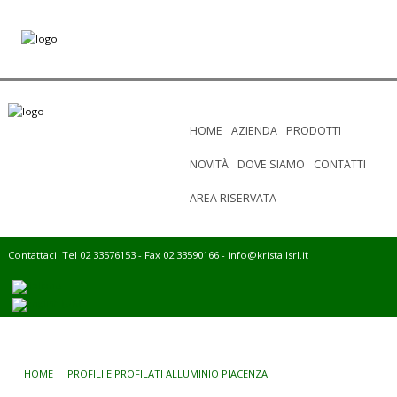
HOME
AZIENDA
PRODOTTI
NOVITÀ
DOVE SIAMO
CONTATTI
AREA RISERVATA
Contattaci: Tel 02 33576153 - Fax 02 33590166 -
info@kristallsrl.it
HOME
PROFILI E PROFILATI ALLUMINIO PIACENZA