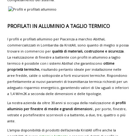
PROFILATI IN ALLUMINIO A TAGLIO TERMICO
I profili e profilati alluminio per Piacenza a marchio Abithal,
commercializzati in Lombardia da KristAll, sono quanto di meglio si possa
trovare in commercio per
qualità di materiali, costruzione e sicurezza
.
La realizzazione di finestre a battente con profili in alluminio a taglio
termico è possibile con i sistemi Abithal che garantiscono
ottime
proprietà termiche,
risultando pertanto ideale per installazione nelle
aree fredde, calde o sottoposte a forti escursioni termiche. Rispondono
perfettamente ai nuovi parametri di trasmittanza termica richiesti per un
adeguato risparmio energetico, garantendo valori di Uw uguali o inferiori
a 1,4 W/m2K a seconda delle dimensioni e delle tipologie.
La nostra azienda da oltre 30 anni si occupa della realizzazione di
profili
alluminio per finestre di medie e grandi dimensioni
, per porte, finestre,
vetrate e portefinestre scorrevoli o a battente, a due, tre, quattro o più
ante.
L'ampia disponibilità di prodotti dell'azienda KristAll offre anche la