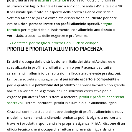
possibilità di avere
sistemi a battente
e scorrevoli dotati di profili in
alluminio con taglio di anta e telaio a 45° oppure anta a 45° e telaio a 90°.
Il personale qualificato ed esperto della nostra azienda con sede a
Settimo Milanese (MI) è a completa disposizione del cliente per dare
vita
soluzioni personalizzate con profili alluminio speciali
, a
taglio
termico
per migliori dati di isolamento, con
alluminio anodizzato o
verniciato
, a seconda delle esigenze e preferenze.
+
-
Contattaci per maggiori informazioni
Click to collapse
PROFILI E PROFILATI ALLUMINIO PIACENZA
KristAll si occupa della
distribuzione in Italia dei sistemi Abithal
, ed è
specializzata in profili e profilati alluminio per Piacenza dedicati a
serramenti in alluminio per abitazioni e facciate ad elevate prestazioni.
La nostra società si distingue per il
personale esperto e competente
e
per la qualità e la
perfezione del prodotto
che viene lavorato con grande
abilità. La varietà della gamma include soluzioni costruttive per le
esigenze più diversificate: sistemi a battente,
profili e profilati per sistemi
scorrevoli
, sistemi oscuranti, profili in alluminio e in alluminio/legno.
Grazie al continuo studio di nuove tipologie di profilati alluminio e nuovi
modelli di serramenti, la clientela lombarda può rivolgersi a noi certa di
trovare i prodotti rispondenti alle proprie esigenze. KristAll dispone di un
ufficio tecnico che si occupa di effettuare i preventivi riguardanti la