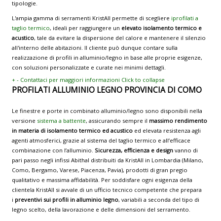
tipologie.
L'ampia gamma di serramenti KristAll permette di scegliere
iprofilati a
taglio termico
, ideali per raggiungere un
elevato isolamento termico e
acustico
, tale da evitare la dispersione del calore e mantenere il silenzio
all'interno delle abitazioni. Il cliente può dunque contare sulla
realizzazione di profili in alluminio/legno in base alle proprie esigenze,
con soluzioni personalizzate e curate nei minimi dettagli.
+
-
Contattaci per maggiori informazioni
Click to collapse
PROFILATI ALLUMINIO LEGNO PROVINCIA DI COMO
Le finestre e porte in combinato alluminio/legno sono disponibili nella
versione
sistema a battente
, assicurando sempre il
massimo rendimento
in materia di isolamento termico ed acustico
ed elevata resistenza agli
agenti atmosferici, grazie al sistema del taglio termico e all’efficace
combinazione con l’alluminio.
Sicurezza, efficienza e design
vanno di
pari passo negli infissi Abithal distribuiti da KristAll in Lombardia (Milano,
Como, Bergamo, Varese, Piacenza, Pavia), prodotti di gran pregio
qualitativo e massima affidabilità. Per soddisfare ogni esigenza della
clientela KristAll si avvale di un ufficio tecnico competente che prepara
i
preventivi sui profili in alluminio legno
, variabili a seconda del tipo di
legno scelto, della lavorazione e delle dimensioni del serramento.