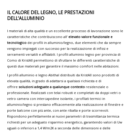
IL CALORE DEL LEGNO, LE PRESTAZIONI
DELL’ALLUMINIO
I materiali di alta qualità e un eccellente processo di lavorazione sono le
caratteristiche che contribuiscono all’
elevato valore funzionale e
tecnologico
dei profili in alluminio/legno, due elementi che da sempre
vengono impiegati con successo per la realizzazione di infissi e
serramenti versatili e affidabili. I profili alluminio legno per provincia di
Como di KristAll permettono di sfruttare le differenti caratteristiche di
questi due materiali per garantire il massimo comfort nelle abitazioni.
I profili alluminio e legno Abithal distribuiti da KristAll sono prodotti di
elevata qualità, in grado di adattarsi a qualsiasi richiesta e di
offrire
soluzioni adeguate a qualunque contesto
residenziale o
professionale. Realizzati con telai robusti e completati da doppi vetri o
vetro camera con intercapedine isolante, i profilati termici in
alluminio/legno si prestano efficacemente alla realizzazione di finestre e
porte balcone con più ante, con ante ribalta e porte scorrevoli.
Rispondono perfettamente ai nuovi parametri di trasmittanza termica
richiesti per un adeguato risparmio energetico, garantendo valori di Uw
uguali o inferiori a 1,4 W/m2K a seconda delle dimensioni e delle