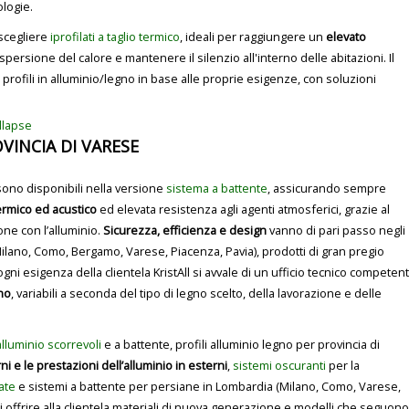
logie.
 scegliere
iprofilati a taglio termico
, ideali per raggiungere un
elevato
dispersione del calore e mantenere il silenzio all'interno delle abitazioni. Il
profili in alluminio/legno in base alle proprie esigenze, con soluzioni
ollapse
VINCIA DI VARESE
sono disponibili nella versione
sistema a battente
, assicurando sempre
ermico ed acustico
ed elevata resistenza agli agenti atmosferici, grazie al
one con l’alluminio.
Sicurezza, efficienza e design
vanno di pari passo negli
 (Milano, Como, Bergamo, Varese, Piacenza, Pavia), prodotti di gran pregio
ogni esigenza della clientela KristAll si avvale di un ufficio tecnico competen
gno
, variabili a seconda del tipo di legno scelto, della lavorazione e delle
 alluminio scorrevoli
e a battente, profili alluminio legno per provincia di
rni e le prestazioni dell’alluminio in esterni
,
sistemi oscuranti
per la
iate
e sistemi a battente per persiane in Lombardia (Milano, Como, Varese,
i offrire alla clientela materiali di nuova generazione e modelli che seguono