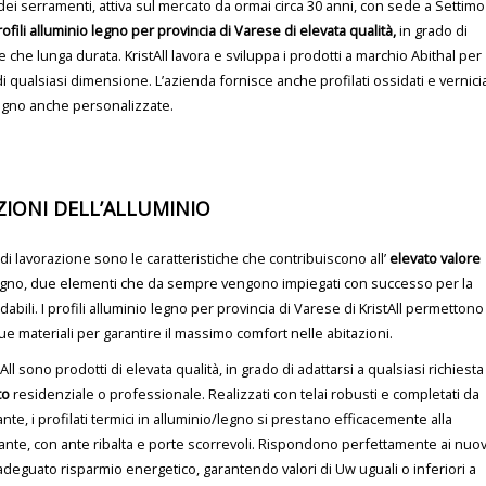
e dei serramenti, attiva sul mercato da ormai circa 30 anni, con sede a Settimo
rofili alluminio legno per provincia di Varese di elevata qualità,
in grado di
re che lunga durata. KristAll lavora e sviluppa i prodotti a marchio Abithal per
di qualsiasi dimensione. L’azienda fornisce anche profilati ossidati e vernicia
legno anche personalizzate.
ZIONI DELL’ALLUMINIO
o di lavorazione sono le caratteristiche che contribuiscono all’
elevato valore
/legno, due elementi che da sempre vengono impiegati con successo per la
idabili. I profili alluminio legno per provincia di Varese di KristAll permettono
 due materiali per garantire il massimo comfort nelle abitazioni.
stAll sono prodotti di elevata qualità, in grado di adattarsi a qualsiasi richiesta
to
residenziale o professionale. Realizzati con telai robusti e completati da
te, i profilati termici in alluminio/legno si prestano efficacemente alla
 ante, con ante ribalta e porte scorrevoli. Rispondono perfettamente ai nuov
 adeguato risparmio energetico, garantendo valori di Uw uguali o inferiori a