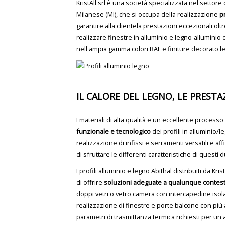
KristAll srl è una società specializzata nel settor
Milanese (MI), che si occupa della realizzazione
p
garantire alla clientela prestazioni eccezionali olt
realizzare finestre in alluminio e legno-alluminio 
nell'ampia gamma colori RAL e finiture decorato 
IL CALORE DEL LEGNO, LE PRESTA
I materiali di alta qualità e un eccellente process
funzionale e tecnologico
dei profili in alluminio
realizzazione di infissi e serramenti versatili e aff
di sfruttare le differenti caratteristiche di questi
I profili alluminio e legno Abithal distribuiti da Kri
di offrire
soluzioni adeguate a qualunque contes
doppi vetri o vetro camera con intercapedine isolan
realizzazione di finestre e porte balcone con più
parametri di trasmittanza termica richiesti per un