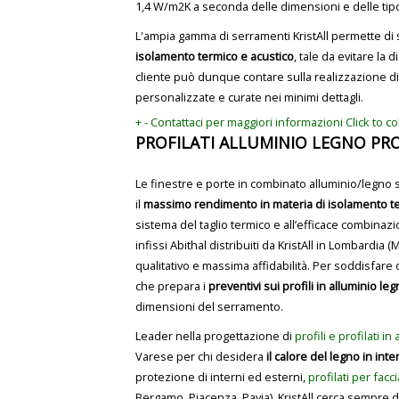
1,4 W/m2K a seconda delle dimensioni e delle tipo
L'ampia gamma di serramenti KristAll permette di
isolamento termico e acustico
, tale da evitare la 
cliente può dunque contare sulla realizzazione di 
personalizzate e curate nei minimi dettagli.
+
-
Contattaci per maggiori informazioni
Click to c
PROFILATI ALLUMINIO LEGNO PRO
Le finestre e porte in combinato alluminio/legno 
il
massimo rendimento in materia di isolamento t
sistema del taglio termico e all’efficace combinazi
infissi Abithal distribuiti da KristAll in Lombardia
qualitativo e massima affidabilità. Per soddisfare 
che prepara i
preventivi sui profili in alluminio le
dimensioni del serramento.
Leader nella progettazione di
profili e profilati in
Varese per chi desidera
il calore del legno in inte
protezione di interni ed esterni,
profilati per facc
Bergamo, Piacenza, Pavia), KristAll cerca sempre d